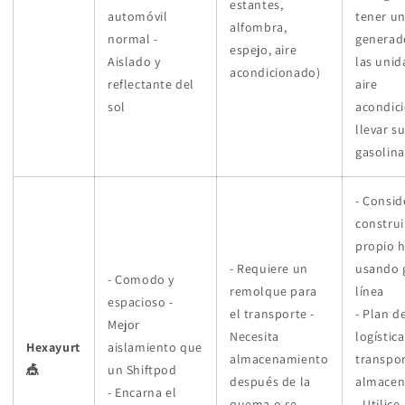
estantes,
automóvil
tener u
alfombra,
normal -
generad
espejo, aire
Aislado y
las unid
acondicionado)
reflectante del
aire
sol
acondic
llevar su
gasolina
- Consid
construi
propio 
- Requiere un
usando 
- Comodo y
remolque para
línea
espacioso -
el transporte -
- Plan d
Mejor
Necesita
logístic
Hexayurt
aislamiento que
almacenamiento
transpor
🎪
un Shiftpod
después de la
almacen
- Encarna el
quema o se
- Utilice