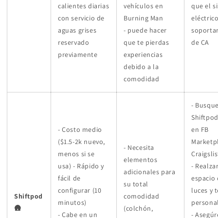
calientes diarias
vehículos en
que el s
con servicio de
Burning Man
eléctric
aguas grises
- puede hacer
soportar
reservado
que te pierdas
de CA
previamente
experiencias
debido a la
comodidad
- Busqu
Shiftpo
- Costo medio
​​en FB
($1.5-2k nuevo,
Marketp
- Necesita
menos si se
Craigslis
elementos
usa) - Rápido y
- Realzar
adicionales para
fácil de
espacio
su total
configurar (10
luces y 
Shiftpod
comodidad
minutos)
personal
🛖
(colchón,
- Cabe en un
- Asegúr