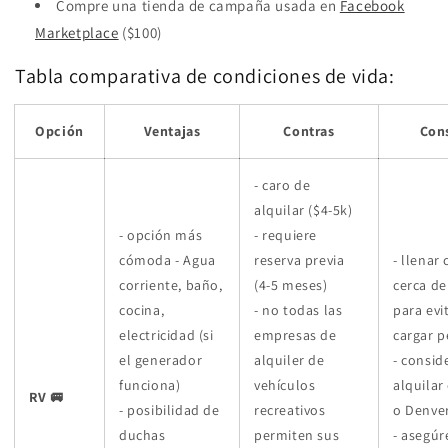
Compre una tienda de campaña usada en
Facebook
Marketplace
($100)
Tabla comparativa de condiciones de vida:
Opción
Ventajas
Contras
Con
- caro de
alquilar ($4-5k)
- opción más
- requiere
cómoda - Agua
reserva previa
- llenar
corriente, baño,
(4-5 meses)
cerca de
cocina,
- no todas las
para evi
electricidad (si
empresas de
cargar p
el generador
alquiler de
- consid
funciona)
vehículos
alquilar
RV 🚐
- posibilidad de
recreativos
o Denve
duchas
permiten sus
- asegúr