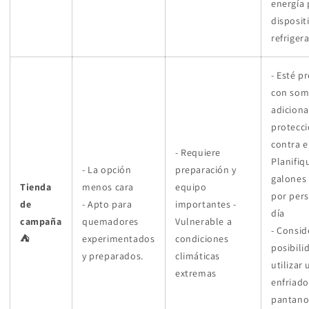
energía 
disposit
refriger
- Esté p
con som
adiciona
protecc
contra e
- Requiere
Planifiq
- La opción
preparación y
galones
Tienda
menos cara
equipo
por per
de
- Apto para
importantes -
día
campaña
quemadores
Vulnerable a
- Consid
⛺️
experimentados
condiciones
posibili
y preparados.
climáticas
utilizar 
extremas
enfriado
pantano