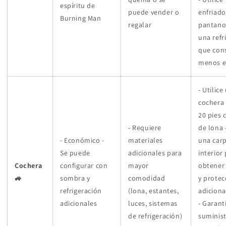
espíritu de
puede vender o
enfriado
Burning Man
regalar
pantano
una refr
que co
menos e
- Utilice
cochera 
20 pies 
- Requiere
de lona 
- Económico -
materiales
una carp
Se puede
adicionales para
interior
Cochera
configurar con
mayor
obtener
🚙
sombra y
comodidad
y protec
refrigeración
(lona, ​​estantes,
adiciona
adicionales
luces, sistemas
- Garant
de refrigeración)
suminis